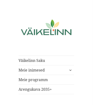
Valimisliit Saku vallas
Väikelinn Saku
Väikelinn Saku
laienda
Meie inimesed
alam-
menüü
Meie programm
Arengukava 2035+